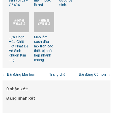
sàn với LTV
mềm nước
được vệ
O5404
lò hơi
sinh.
Lựa Chọn
Mẹo làm
Hóa Chất
sạch dầu
Tốt Nhất Để
mỡ trên các
Vệ Sinh
thiết bị nhà
Khuôn Kim
bếp nhanh
Loại
chóng
← Bài đăng Mới hơn
Trang chủ
Bài đăng Cũ hơn →
0 nhận xét:
Đăng nhận xét