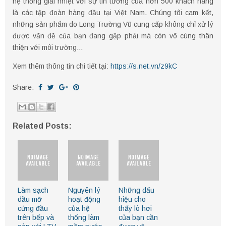
hệ thống giải nhiệt với sự tin tưởng của hơn 500 khách hàng
là các tập đoàn hàng đầu tại Việt Nam. Chúng tôi cam kết,
những sản phẩm do Long Trường Vũ cung cấp không chỉ xử lý
được vấn đề của bạn đang gặp phải mà còn vô cùng thân
thiện với môi trường…
Xem thêm thông tin chi tiết tại:
https://s.net.vn/z9kC
Share:
Related Posts:
Làm sạch
Nguyên lý
Những dấu
dầu mỡ
hoạt động
hiệu cho
cứng đầu
của hệ
thấy lò hơi
trên bếp và
thống làm
của bạn cần