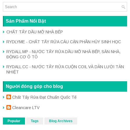
Sản Phẩm Nổi Bật
CHẤT TẨY DẦU MỠ NHÀ BẾP
RYDLYME - CHẤT TẨY RỬA CÁU CẶN PHÂN HỦY SINH HỌC
RYDALL MP - NƯỚC TẨY RỬA DẦU MỠ NHÀ BẾP, SÀN NHÀ,
ĐỘNG CƠ Ô TÔ
RYDALL CC - NƯỚC TẨY RỬA CUỘN COIL VÀ DÀN LƯỚI TẢN
NHIỆT
Người đóng góp cho blog
Chất Tẩy Rửa Đạt Chuẩn Quốc Tế
Cleancare LTV
Popular
Tags
Blog Archives