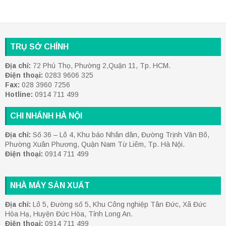
TRỤ SỞ CHÍNH
Địa chỉ:
72 Phú Thọ, Phường 2,Quận 11, Tp. HCM.
Điện thoại:
0283 9606 325
Fax:
028 3960 7256
Hotline:
0914 711 499
CHI NHÁNH HÀ NỘI
Địa chỉ:
Số 36 – Lô 4, Khu báo Nhân dân, Đường Trịnh Văn Bô,
Phường Xuân Phương, Quận Nam Từ Liêm, Tp. Hà Nội.
Điện thoại:
0914 711 499
NHÀ MÁY SẢN XUẤT
Địa chỉ:
Lô 5, Đường số 5, Khu Công nghiệp Tân Đức, Xã Đức
Hòa Hạ, Huyện Đức Hòa, Tỉnh Long An.
Điện thoại:
0914 711 499