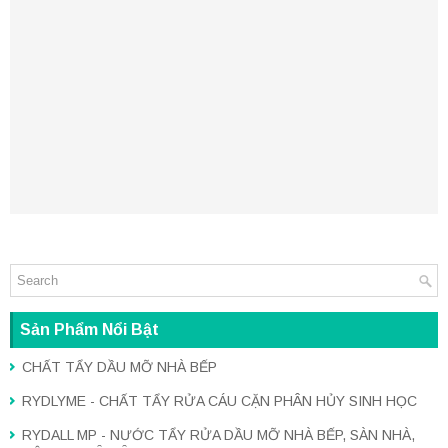
Sản Phẩm Nổi Bật
CHẤT TẨY DẦU MỠ NHÀ BẾP
RYDLYME - CHẤT TẨY RỬA CÁU CẶN PHÂN HỦY SINH HỌC
RYDALL MP - NƯỚC TẨY RỬA DẦU MỠ NHÀ BẾP, SÀN NHÀ,