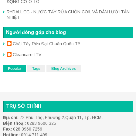
ĐỘNG CƠ Ô TÔ
RYDALL CC - NƯỚC TẨY RỬA CUỘN COIL VÀ DÀN LƯỚI TẢN
NHIỆT
Người đóng góp cho blog
Chất Tẩy Rửa Đạt Chuẩn Quốc Tế
Cleancare LTV
Popular
Tags
Blog Archives
TRỤ SỞ CHÍNH
Địa chỉ:
72 Phú Thọ, Phường 2,Quận 11, Tp. HCM.
Điện thoại:
0283 9606 325
Fax:
028 3960 7256
Hotline:
0914 711 499