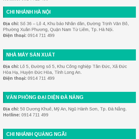
CHI NHÁNH HÀ NỘI
Địa chỉ:
Số 36 – Lô 4, Khu báo Nhân dân, Đường Trịnh Văn Bô,
Phường Xuân Phương, Quận Nam Từ Liêm, Tp. Hà Nội.
Điện thoại:
0914 711 499
NHÀ MÁY SẢN XUẤT
Địa chỉ:
Lô 5, Đường số 5, Khu Công nghiệp Tân Đức, Xã Đức
Hòa Hạ, Huyện Đức Hòa, Tỉnh Long An.
Điện thoại:
0914 711 499
VĂN PHÒNG ĐẠI DIỆN ĐÀ NẴNG
Địa chỉ:
50 Dương Khuê, Mỹ An, Ngũ Hành Sơn, Tp. Đà Nẵng.
Hotline:
0914 711 499
CHI NHÁNH QUẢNG NGÃI