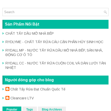
Sản Phẩm Nổi Bật
CHẤT TẨY DẦU MỠ NHÀ BẾP
RYDLYME - CHẤT TẨY RỬA CÁU CẶN PHÂN HỦY SINH HỌC
RYDALL MP - NƯỚC TẨY RỬA DẦU MỠ NHÀ BẾP, SÀN NHÀ,
ĐỘNG CƠ Ô TÔ
RYDALL CC - NƯỚC TẨY RỬA CUỘN COIL VÀ DÀN LƯỚI TẢN
NHIỆT
Người đóng góp cho blog
Chất Tẩy Rửa Đạt Chuẩn Quốc Tế
Cleancare LTV
Popular
Tags
Blog Archives